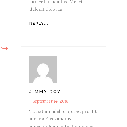
laoreet urbanitas. Mel ei
delenit dolores.
REPLY...
JIMMY ROY
September 14, 2018
Te natum nihil propriae pro. Et
mei modus sanctus
mnesarchum. Affert nominavi