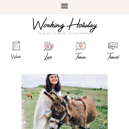
Live
Train
Travel
Work