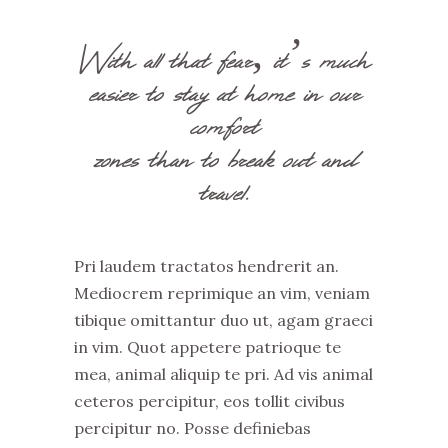
With all that fear, it’s much
easier to stay at home in our
comfort
zones than to break out and
travel.
Pri laudem tractatos hendrerit an.
Mediocrem reprimique an vim, veniam
tibique omittantur duo ut, agam graeci
in vim. Quot appetere patrioque te
mea, animal aliquip te pri. Ad vis animal
ceteros percipitur, eos tollit civibus
percipitur no. Posse definiebas