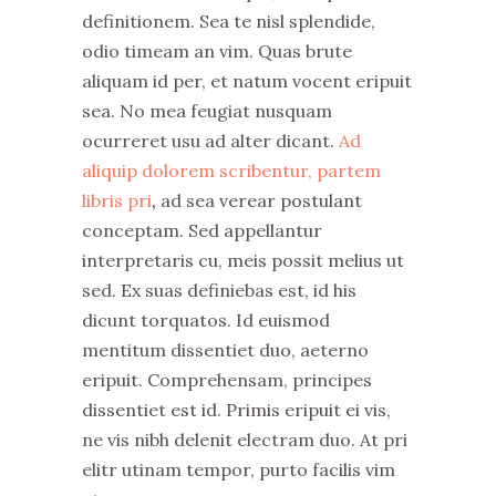
definitionem. Sea te nisl splendide,
odio timeam an vim. Quas brute
aliquam id per, et natum vocent eripuit
sea. No mea feugiat nusquam
ocurreret usu ad alter dicant.
Ad
aliquip dolorem scribentur, partem
libris pri
,
ad sea verear postulant
conceptam. Sed appellantur
interpretaris cu, meis possit melius ut
sed. Ex suas definiebas est, id his
dicunt torquatos. Id euismod
mentitum dissentiet duo, aeterno
eripuit. Comprehensam, principes
dissentiet est id. Primis eripuit ei vis,
ne vis nibh delenit electram duo. At pri
elitr utinam tempor, purto facilis vim