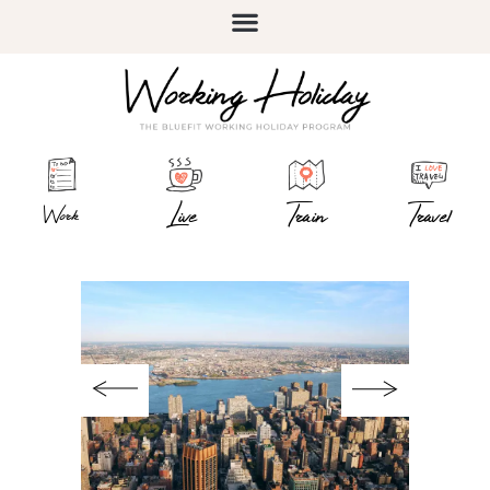
Live
Train
Travel
Work