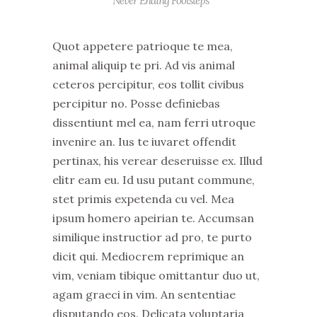
“Never Ending Footsteps”
Quot appetere patrioque te mea,
animal aliquip te pri. Ad vis animal
ceteros percipitur, eos tollit civibus
percipitur no. Posse definiebas
dissentiunt mel ea, nam ferri utroque
invenire an. Ius te iuvaret offendit
pertinax, his verear deseruisse ex. Illud
elitr eam eu. Id usu putant commune,
stet primis expetenda cu vel. Mea
ipsum homero apeirian te. Accumsan
similique instructior ad pro, te purto
dicit qui. Mediocrem reprimique an
vim, veniam tibique omittantur duo ut,
agam graeci in vim. An sententiae
disputando eos. Delicata voluptaria