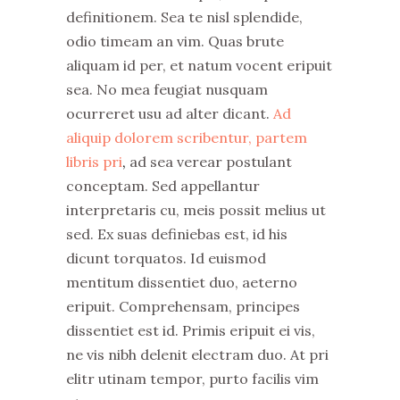
definitionem. Sea te nisl splendide,
odio timeam an vim. Quas brute
aliquam id per, et natum vocent eripuit
sea. No mea feugiat nusquam
ocurreret usu ad alter dicant.
Ad
aliquip dolorem scribentur, partem
libris pri
,
ad sea verear postulant
conceptam. Sed appellantur
interpretaris cu, meis possit melius ut
sed. Ex suas definiebas est, id his
dicunt torquatos. Id euismod
mentitum dissentiet duo, aeterno
eripuit. Comprehensam, principes
dissentiet est id. Primis eripuit ei vis,
ne vis nibh delenit electram duo. At pri
elitr utinam tempor, purto facilis vim