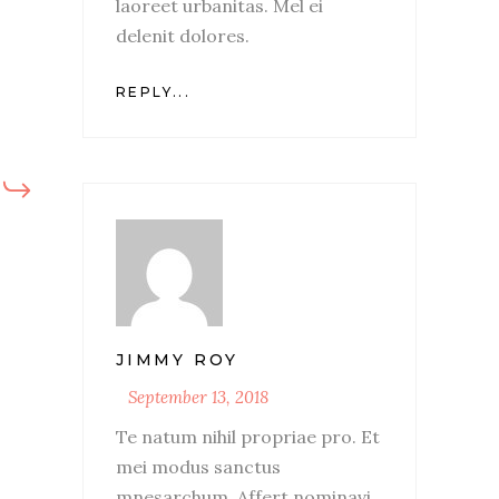
laoreet urbanitas. Mel ei
delenit dolores.
REPLY...
JIMMY ROY
September 13, 2018
Te natum nihil propriae pro. Et
mei modus sanctus
mnesarchum. Affert nominavi