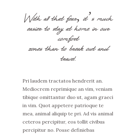
With all that fear, it’s much
easier to stay at home in our
comfort
zones than to break out and
travel.
Pri laudem tractatos hendrerit an.
Mediocrem reprimique an vim, veniam
tibique omittantur duo ut, agam graeci
in vim. Quot appetere patrioque te
mea, animal aliquip te pri. Ad vis animal
ceteros percipitur, eos tollit civibus
percipitur no. Posse definiebas