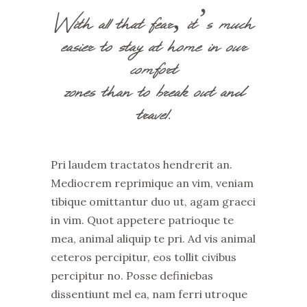
With all that fear, it’s much
easier to stay at home in our
comfort
zones than to break out and
travel.
Pri laudem tractatos hendrerit an.
Mediocrem reprimique an vim, veniam
tibique omittantur duo ut, agam graeci
in vim. Quot appetere patrioque te
mea, animal aliquip te pri. Ad vis animal
ceteros percipitur, eos tollit civibus
percipitur no. Posse definiebas
dissentiunt mel ea, nam ferri utroque