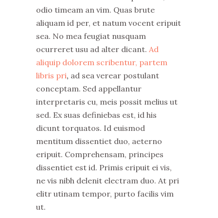
odio timeam an vim. Quas brute
aliquam id per, et natum vocent eripuit
sea. No mea feugiat nusquam
ocurreret usu ad alter dicant.
Ad
aliquip dolorem scribentur, partem
libris pri
,
ad sea verear postulant
conceptam. Sed appellantur
interpretaris cu, meis possit melius ut
sed. Ex suas definiebas est, id his
dicunt torquatos. Id euismod
mentitum dissentiet duo, aeterno
eripuit. Comprehensam, principes
dissentiet est id. Primis eripuit ei vis,
ne vis nibh delenit electram duo. At pri
elitr utinam tempor, purto facilis vim
ut.