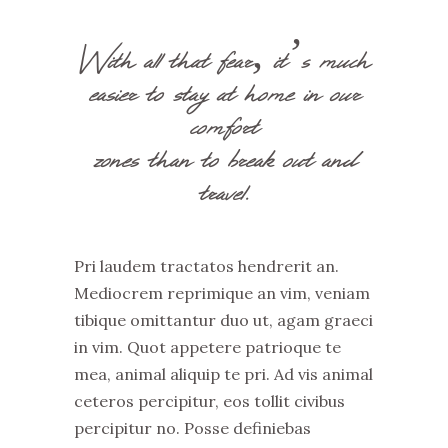
With all that fear, it’s much
easier to stay at home in our
comfort
zones than to break out and
travel.
Pri laudem tractatos hendrerit an.
Mediocrem reprimique an vim, veniam
tibique omittantur duo ut, agam graeci
in vim. Quot appetere patrioque te
mea, animal aliquip te pri. Ad vis animal
ceteros percipitur, eos tollit civibus
percipitur no. Posse definiebas