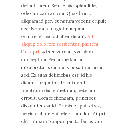
definitionem. Sea te nisl splendide,
odio timeam an vim. Quas brute
aliquam id per, et natum vocent eripuit
sea. No mea feugiat nusquam
ocurreret usu ad alter dicant.
Ad
aliquip dolorem scribentur, partem
libris pri
,
ad sea verear postulant
conceptam. Sed appellantur
interpretaris cu, meis possit melius ut
sed. Ex suas definiebas est, id his
dicunt torquatos. Id euismod
mentitum dissentiet duo, aeterno
eripuit. Comprehensam, principes
dissentiet est id. Primis eripuit ei vis,
ne vis nibh delenit electram duo. At pri
elitr utinam tempor, purto facilis vim