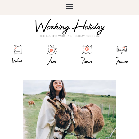
Live
Train
Travel
Work