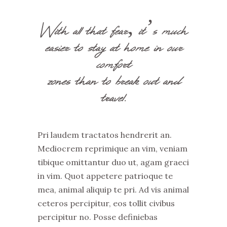
With all that fear, it’s much
easier to stay at home in our
comfort
zones than to break out and
travel.
Pri laudem tractatos hendrerit an.
Mediocrem reprimique an vim, veniam
tibique omittantur duo ut, agam graeci
in vim. Quot appetere patrioque te
mea, animal aliquip te pri. Ad vis animal
ceteros percipitur, eos tollit civibus
percipitur no. Posse definiebas