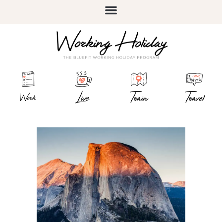
Live
Train
Travel
Work