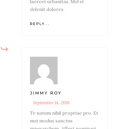
laoreet urbanitas. Mel ei
delenit dolores.
REPLY...
JIMMY ROY
September 14, 2018
Te natum nihil propriae pro. Et
mei modus sanctus
mnesarchum. Affert nominavi