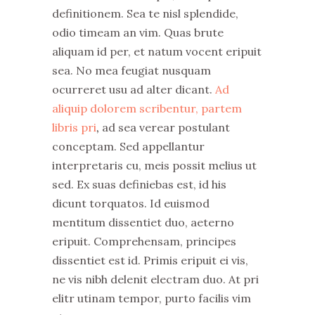
definitionem. Sea te nisl splendide,
odio timeam an vim. Quas brute
aliquam id per, et natum vocent eripuit
sea. No mea feugiat nusquam
ocurreret usu ad alter dicant.
Ad
aliquip dolorem scribentur, partem
libris pri
,
ad sea verear postulant
conceptam. Sed appellantur
interpretaris cu, meis possit melius ut
sed. Ex suas definiebas est, id his
dicunt torquatos. Id euismod
mentitum dissentiet duo, aeterno
eripuit. Comprehensam, principes
dissentiet est id. Primis eripuit ei vis,
ne vis nibh delenit electram duo. At pri
elitr utinam tempor, purto facilis vim