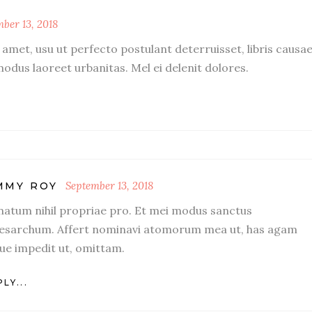
ber 13, 2018
amet, usu ut perfecto postulant deterruisset, libris causa
 modus laoreet urbanitas. Mel ei delenit dolores.
September 13, 2018
MMY ROY
natum nihil propriae pro. Et mei modus sanctus
sarchum. Affert nominavi atomorum mea ut, has agam
que impedit ut, omittam.
LY...