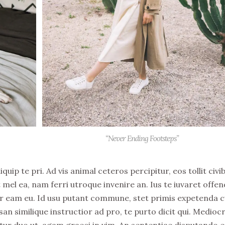
“Never Ending Footsteps”
ip te pri. Ad vis animal ceteros percipitur, eos tollit civi
 mel ea, nam ferri utroque invenire an. Ius te iuvaret offen
elitr eam eu. Id usu putant commune, stet primis expetenda 
n similique instructior ad pro, te purto dicit qui. Medio
tur duo ut, agam graeci in vim. An sententiae disputando e