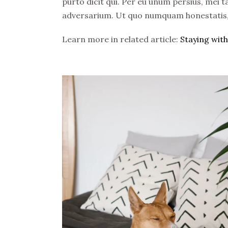
purto dicit qui. Per eu unum persius, mei ta
adversarium. Ut quo numquam honestatis, q
Learn more in related article:
Staying with 