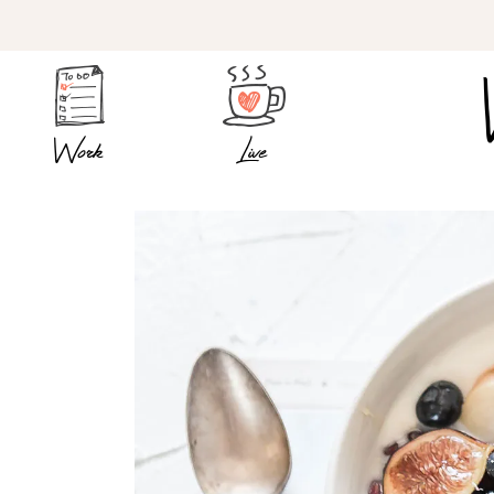
Work
Live