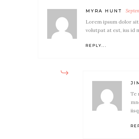
Septem
MYRA HUNT
Lorem ipsum dolor sit 
volutpat at est, ius id
REPLY...
JI
Te 
mne
iis
REP