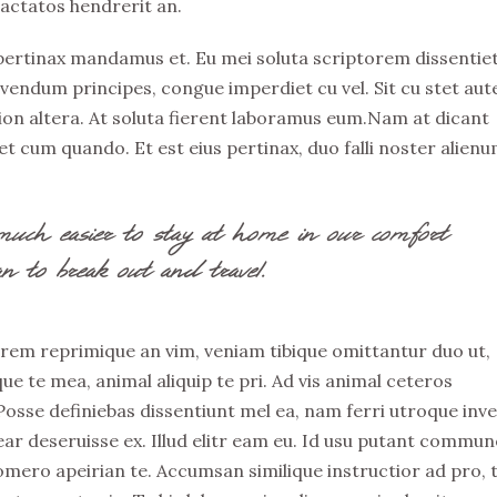
ractatos hendrerit an.
 pertinax mandamus et. Eu mei soluta scriptorem dissentiet
ivendum principes, congue imperdiet cu vel. Sit cu stet au
ation altera. At soluta fierent laboramus eum.Nam at dicant
t cum quando. Et est eius pertinax, duo falli noster alienu
much easier to stay at home in our comfort
n to break out and travel.
rem reprimique an vim, veniam tibique omittantur duo ut,
e te mea, animal aliquip te pri. Ad vis animal ceteros
. Posse definiebas dissentiunt mel ea, nam ferri utroque inv
rear deseruisse ex. Illud elitr eam eu. Id usu putant commun
omero apeirian te. Accumsan similique instructior ad pro, 