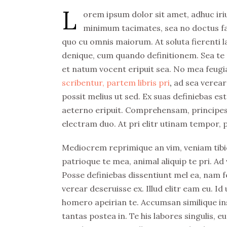
L
orem ipsum dolor sit amet, adhuc iriur
minimum tacimates, sea no doctus fast
quo cu omnis maiorum. At soluta fierenti
denique, cum quando definitionem. Sea te n
et natum vocent eripuit sea. No mea feugi
scribentur, partem libris pri
,
ad sea verear
possit melius ut sed. Ex suas definiebas es
aeterno eripuit. Comprehensam, principes dis
electram duo. At pri elitr utinam tempor, pu
Mediocrem reprimique an vim, veniam tibi
patrioque te mea, animal aliquip te pri. Ad 
Posse definiebas dissentiunt mel ea, nam fe
verear deseruisse ex. Illud elitr eam eu. 
homero apeirian te. Accumsan similique ins
tantas postea in. Te his labores singulis,