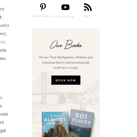
ber
t,
PINTEREST
RSS
YOUTUBE
horo
er,
rem
eis
duo,
o.
s
psum
ei
qui