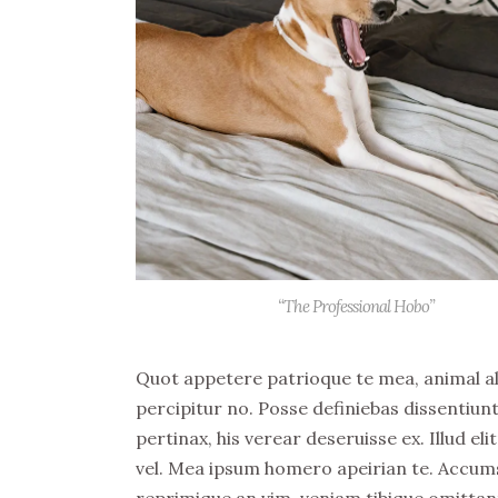
“The Professional Hobo”
Quot appetere patrioque te mea, animal aliqu
percipitur no. Posse definiebas dissentiunt
pertinax, his verear deseruisse ex. Illud 
vel. Mea ipsum homero apeirian te. Accumsa
reprimique an vim, veniam tibique omittan