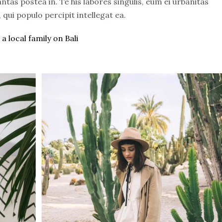
ntas postea in. Te his labores singulis, eum ei urbanitas
ui populo percipit intellegat ea.
a local family on Bali