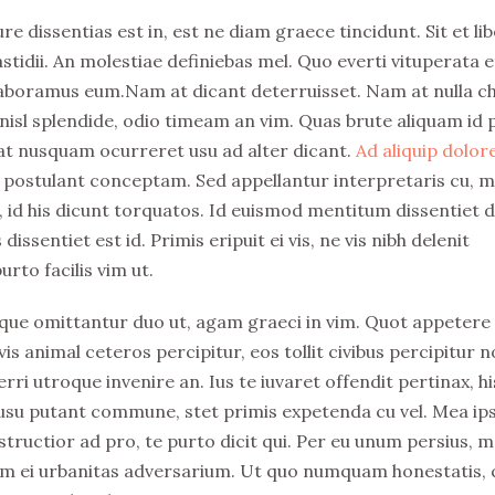
e dissentias est in, est ne diam graece tincidunt. Sit et li
idii. An molestiae definiebas mel. Quo everti vituperata e
 laboramus eum.Nam at dicant deterruisset. Nam at nulla c
isl splendide, odio timeam an vim. Quas brute aliquam id p
at nusquam ocurreret usu ad alter dicant.
Ad aliquip dolo
 postulant conceptam. Sed appellantur interpretaris cu, m
t, id his dicunt torquatos. Id euismod mentitum dissentiet 
sentiet est id. Primis eripuit ei vis, ne vis nibh delenit
rto facilis vim ut.
que omittantur duo ut, agam graeci in vim. Quot appetere
vis animal ceteros percipitur, eos tollit civibus percipitur n
rri utroque invenire an. Ius te iuvaret offendit pertinax, hi
Id usu putant commune, stet primis expetenda cu vel. Mea i
tructior ad pro, te purto dicit qui. Per eu unum persius, m
 eum ei urbanitas adversarium. Ut quo numquam honestatis, 