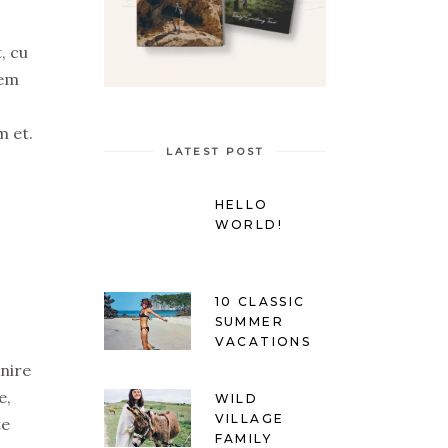
, cu
tem
m et.
LATEST POST
HELLO
WORLD!
10 CLASSIC
SUMMER
VACATIONS
enire
e,
WILD
VILLAGE
te
FAMILY