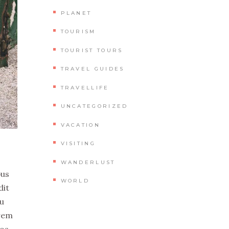
PLANET
TOURISM
TOURIST TOURS
TRAVEL GUIDES
TRAVELLIFE
UNCATEGORIZED
VACATION
VISITING
WANDERLUST
bus
WORLD
dit
cu
crem
os.