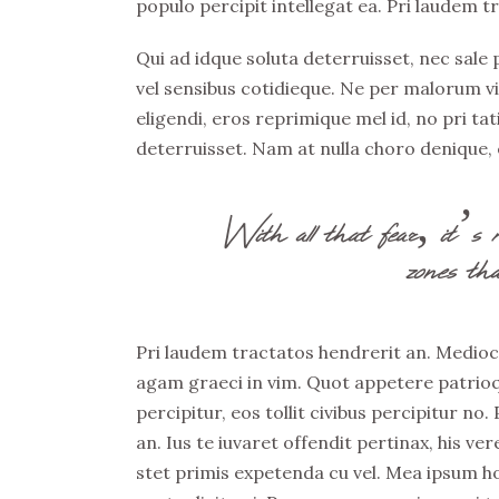
populo percipit intellegat ea. Pri laudem t
Qui ad idque soluta deterruisset, nec sale
vel sensibus cotidieque. Ne per malorum v
eligendi, eros reprimique mel id, no pri t
deterruisset. Nam at nulla choro denique, e
With all that fear, it’s 
zones tha
Pri laudem tractatos hendrerit an. Medioc
agam graeci in vim. Quot appetere patrioqu
percipitur, eos tollit civibus percipitur no
an. Ius te iuvaret offendit pertinax, his ve
stet primis expetenda cu vel. Mea ipsum h