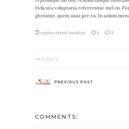
Delicata voluptaria referrentur mel eu. Fo
gloriatur, quem suas per ea. In solum men
explore
travel
vacation
4
3
SOULROLL
PREVIOUS POST
COMMENTS: