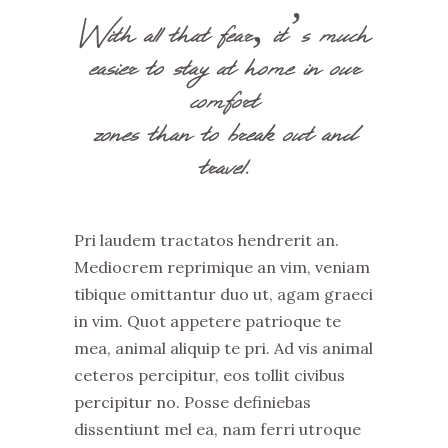
With all that fear, it’s much
easier to stay at home in our
comfort
zones than to break out and
travel.
Pri laudem tractatos hendrerit an.
Mediocrem reprimique an vim, veniam
tibique omittantur duo ut, agam graeci
in vim. Quot appetere patrioque te
mea, animal aliquip te pri. Ad vis animal
ceteros percipitur, eos tollit civibus
percipitur no. Posse definiebas
dissentiunt mel ea, nam ferri utroque