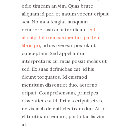
odio timeam an vim. Quas brute
aliquam id per, et natum vocent eripuit
sea. No mea feugiat nusquam
ocurreret usu ad alter dicant.
Ad
aliquip dolorem scribentur, partem
libris pri
,
ad sea verear postulant
conceptam. Sed appellantur
interpretaris cu, meis possit melius ut
sed. Ex suas definiebas est, id his
dicunt torquatos. Id euismod
mentitum dissentiet duo, aeterno
eripuit. Comprehensam, principes
dissentiet est id. Primis eripuit ei vis,
ne vis nibh delenit electram duo. At pri
elitr utinam tempor, purto facilis vim
ut.