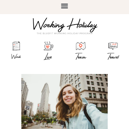
Live
Train
Travel
Work